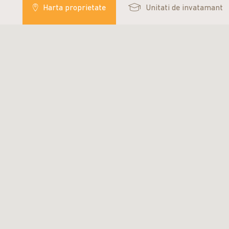
Harta
proprietate
Unitati de
invatamant