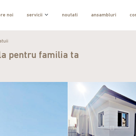
re noi
servicii
noutati
ansambluri
co
tuii
la pentru familia ta