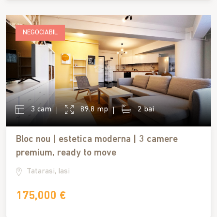
NEGOCIABIL
3 cam
89.8 mp
2 bai
Bloc nou | estetica moderna | 3 camere
premium, ready to move
Tatarasi, Iasi
175,000 €