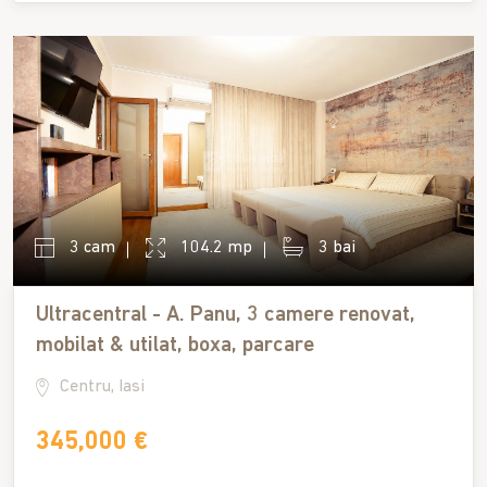
3 cam
104.2 mp
3 bai
Ultracentral - A. Panu, 3 camere renovat,
mobilat & utilat, boxa, parcare
Centru, Iasi
345,000 €