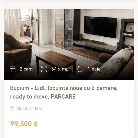
2 cam
54.6 mp
1 baie
Bucium - Lidl, locuinta noua cu 2 camere,
ready to move, PARCARE
Bucium, Iasi
99,500 €