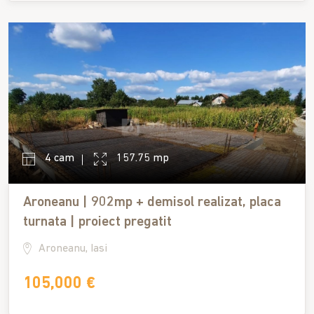
4 cam
157.75 mp
Aroneanu | 902mp + demisol realizat, placa
turnata | proiect pregatit
Aroneanu, Iasi
105,000 €