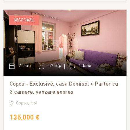
NEGOCIABIL
2 cam
57 mp
1 baie
Copou - Exclusive, casa Demisol + Parter cu
2 camere, vanzare expres
Copou, Iasi
135,000 €