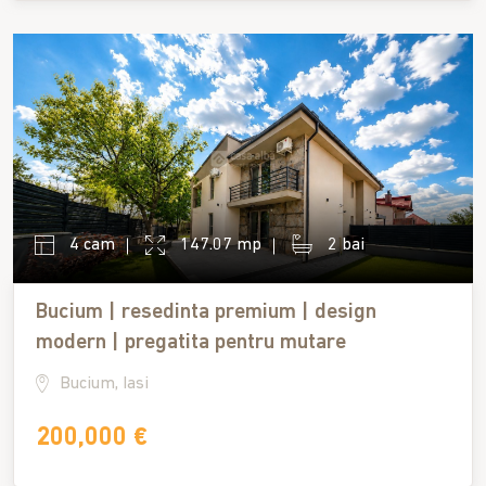
4 cam
147.07 mp
2 bai
Bucium | resedinta premium | design
modern | pregatita pentru mutare
Bucium, Iasi
200,000 €