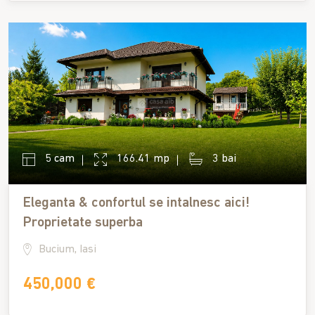
5 cam
166.41 mp
3 bai
Eleganta & confortul se intalnesc aici!
Proprietate superba
Bucium, Iasi
450,000 €