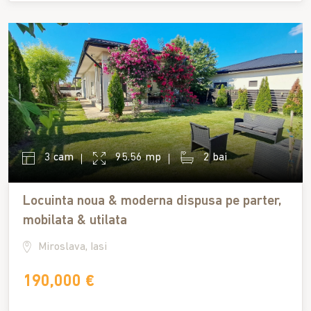
3 cam
95.56 mp
2 bai
Locuinta noua & moderna dispusa pe parter,
mobilata & utilata
Miroslava, Iasi
190,000 €