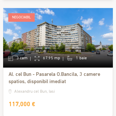
NEGOCIABIL
3 cam
67.95 mp
1 baie
Al. cel Bun - Pasarela O.Bancila, 3 camere
spatios, disponibil imediat
Alexandru cel Bun, Iasi
117,000 €