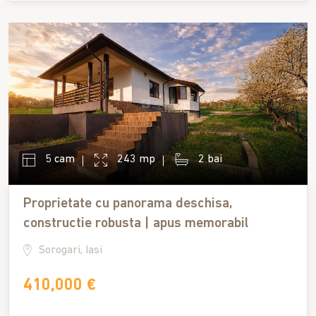
5 cam
243 mp
2 bai
Proprietate cu panorama deschisa,
constructie robusta | apus memorabil
Sorogari, Iasi
410,000 €