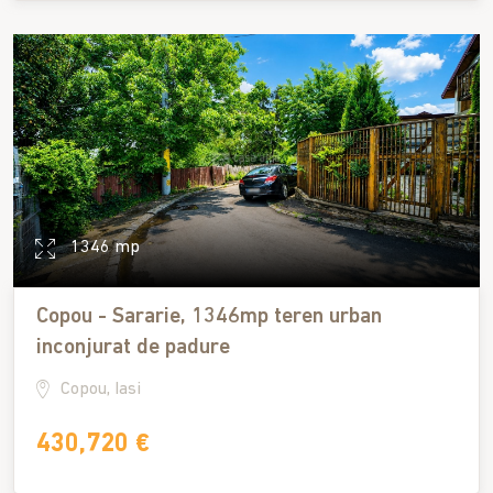
1346 mp
Copou - Sararie, 1346mp teren urban
inconjurat de padure
Copou, Iasi
430,720 €