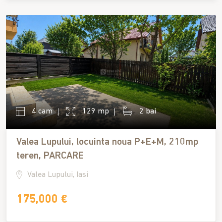
4 cam
129 mp
2 bai
Valea Lupului, locuinta noua P+E+M, 210mp
teren, PARCARE
Valea Lupului, Iasi
175,000 €