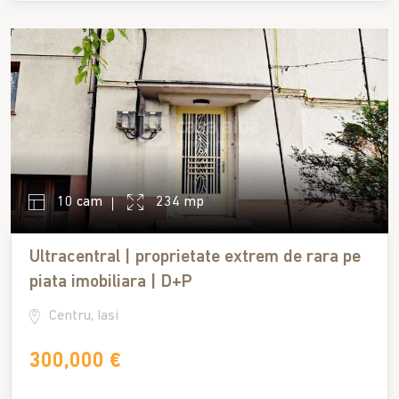
10 cam
234 mp
Ultracentral | proprietate extrem de rara pe
piata imobiliara | D+P
Centru, Iasi
300,000 €