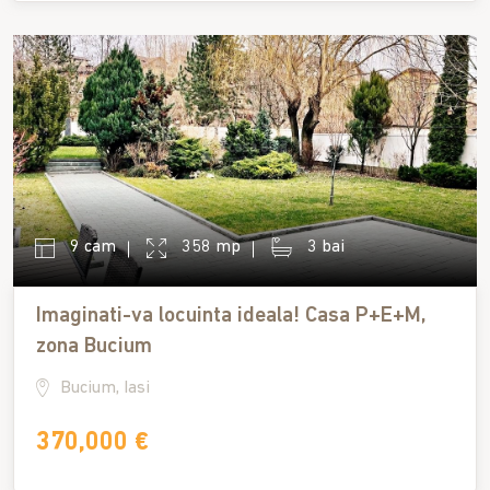
9 cam
358 mp
3 bai
Imaginati-va locuinta ideala! Casa P+E+M,
zona Bucium
Bucium, Iasi
370,000 €