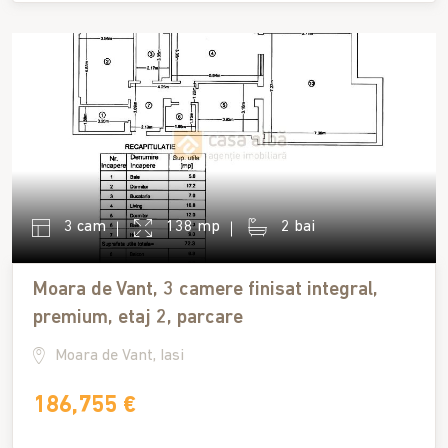
3 cam
138 mp
2 bai
Moara de Vant, 3 camere finisat integral,
premium, etaj 2, parcare
Moara de Vant, Iasi
186,755 €