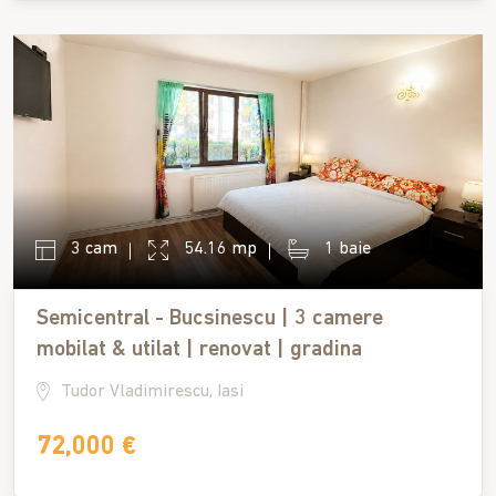
3 cam
54.16 mp
1 baie
Semicentral - Bucsinescu | 3 camere
mobilat & utilat | renovat | gradina
Tudor Vladimirescu, Iasi
72,000 €