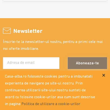
Newsletter
Înscrie-te la newsletter-ul nostru, pentru a primi cele mai
noi oferte imobiliare.
Aboneaza-te
Casa-alba.ro foloseste cookies pentru a imbunatati
experienta de navigare pe site-ul nostru. Prin
continuarea utilizarii site-ului nostru sunteti de
contact
acord cu folosire cookie-urilor asa cum sunt descrise
Str. Costache Negri nr. 16, bl.G5, parter - vezi locatia
in pagina
Politica de utilizare a cookie-urilor
0332.404.333