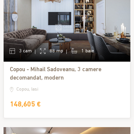
3 cam
88 mp
1 baie
Copou - Mihail Sadoveanu, 3 camere
decomandat, modern
Copou, Iasi
148,605 €