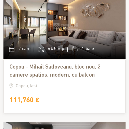
2 cam
64.5 mp
1 baie
Copou - Mihail Sadoveanu, bloc nou, 2
camere spatios, modern, cu balcon
Copou, Iasi
111,760 €