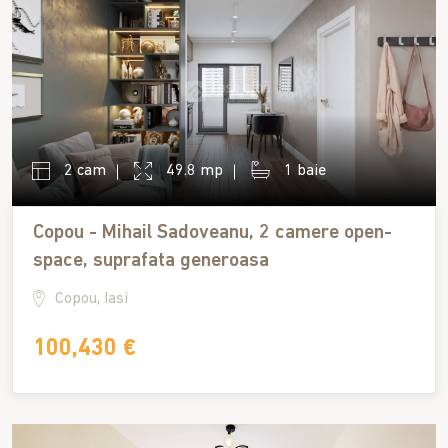
2 cam
49.8 mp
1 baie
Copou - Mihail Sadoveanu, 2 camere open-
space, suprafata generoasa
Copou, Iasi
100,430 €