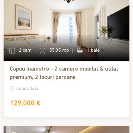
2 cam
55.05 mp
1 baie
Copou Inamstro - 2 camere mobilat & utilat
premium, 2 locuri parcare
Copou, Iasi
129,000 €