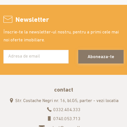
Newsletter
Înscrie-te la newsletter-ul nostru, pentru a primi cele mai
noi oferte imobiliare.
Aboneaza-te
contact
Str. Costache Negri nr. 16, bl.G5, parter - vezi locatia
0332.404.333
0740.053.713