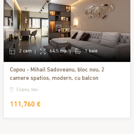
2 cam
64.5 mp
1 baie
Copou - Mihail Sadoveanu, bloc nou, 2
camere spatios, modern, cu balcon
Copou, Iasi
111,760 €