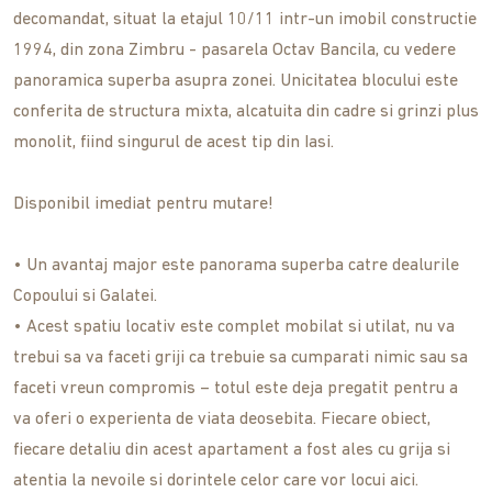
decomandat, situat la etajul 10/11 intr-un imobil constructie
1994, din zona Zimbru - pasarela Octav Bancila, cu vedere
panoramica superba asupra zonei. Unicitatea blocului este
conferita de structura mixta, alcatuita din cadre si grinzi plus
monolit, fiind singurul de acest tip din Iasi.
Disponibil imediat pentru mutare!
• Un avantaj major este panorama superba catre dealurile
Copoului si Galatei.
• Acest spatiu locativ este complet mobilat si utilat, nu va
trebui sa va faceti griji ca trebuie sa cumparati nimic sau sa
faceti vreun compromis – totul este deja pregatit pentru a
va oferi o experienta de viata deosebita. Fiecare obiect,
fiecare detaliu din acest apartament a fost ales cu grija si
atentia la nevoile si dorintele celor care vor locui aici.