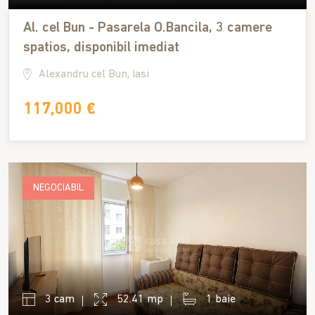
Al. cel Bun - Pasarela O.Bancila, 3 camere
spatios, disponibil imediat
Alexandru cel Bun, Iasi
117,000 €
NEGOCIABIL
3 cam
52.41 mp
1 baie