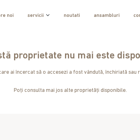
re noi
servicii
noutati
ansambluri
co
tă proprietate nu mai este dispo
are ai încercat să o accesezi a fost vândută, închiriată sau r
Poți consulta mai jos alte proprietăți disponibile.