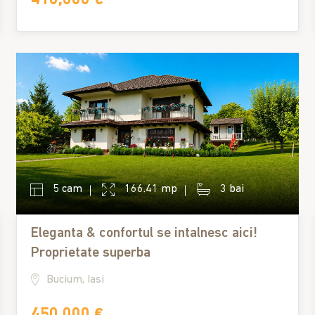
5 cam
166.41 mp
3 bai
Eleganta & confortul se intalnesc aici!
Proprietate superba
Bucium, Iasi
450,000 €