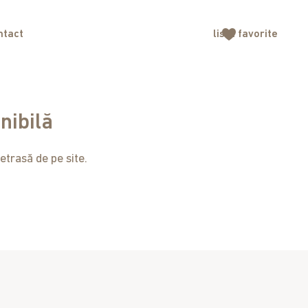
ntact
lista
favorite
nibilă
etrasă de pe site.