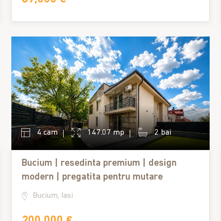
4 cam
147.07 mp
2 bai
Bucium | resedinta premium | design
modern | pregatita pentru mutare
Bucium, Iasi
200,000 €