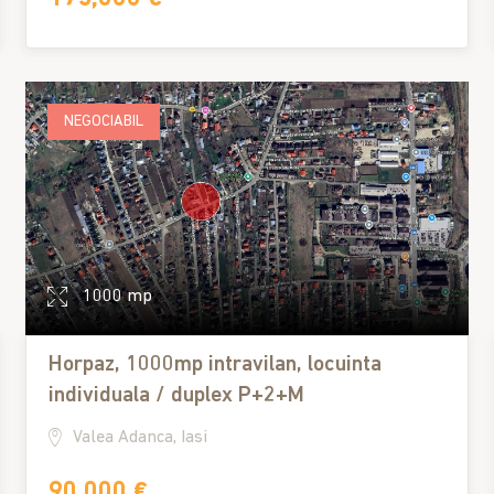
NEGOCIABIL
1000 mp
Horpaz, 1000mp intravilan, locuinta
individuala / duplex P+2+M
Valea Adanca, Iasi
90,000 €