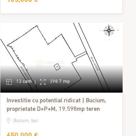
13 cam
398.7 mp
Investitie cu potential ridicat | Bucium,
proprietate D+P+M, 19.598mp teren
Bucium, Iasi
650,000 €