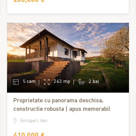
5 cam
243 mp
2 bai
Proprietate cu panorama deschisa,
constructie robusta | apus memorabil
Sorogari, Iasi
410,000 €