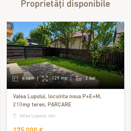
Proprietăți disponibile
4 cam
129 mp
2 bai
Valea Lupului, locuinta noua P+E+M,
210mp teren, PARCARE
Valea Lupului, Iasi
175,000 €