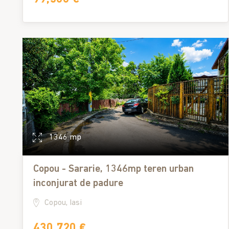
1346 mp
Copou - Sararie, 1346mp teren urban
inconjurat de padure
Copou, Iasi
430,720 €