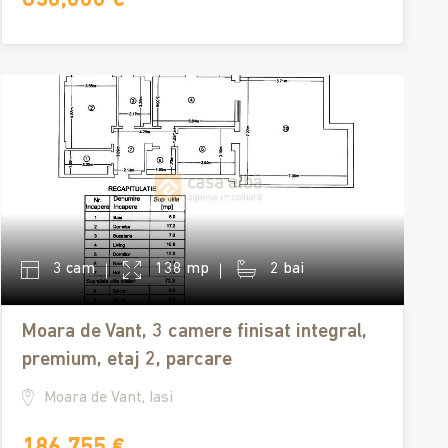
3 cam
138 mp
2 bai
Moara de Vant, 3 camere finisat integral,
premium, etaj 2, parcare
Moara de Vant, Iasi
186,755 €