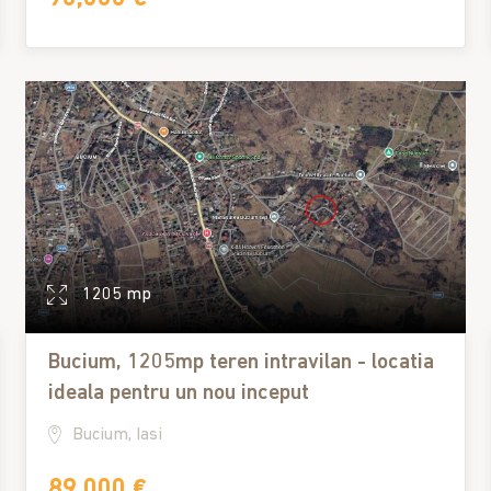
1205 mp
Bucium, 1205mp teren intravilan - locatia
ideala pentru un nou inceput
Bucium, Iasi
89,000 €