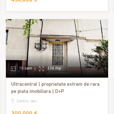
10 cam
234 mp
Ultracentral | proprietate extrem de rara
pe piata imobiliara | D+P
Centru, Iasi
300,000 €