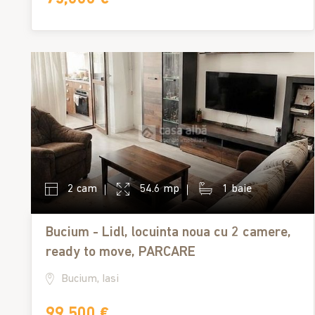
2 cam
54.6 mp
1 baie
Bucium - Lidl, locuinta noua cu 2 camere,
ready to move, PARCARE
Bucium, Iasi
99,500 €