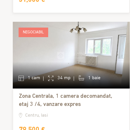
NEGOCIABIL
1 cam
34 mp
1 baie
Zona Centrala, 1 camera decomandat,
etaj 3 /4, vanzare expres
Centru, Iasi
79,500 €