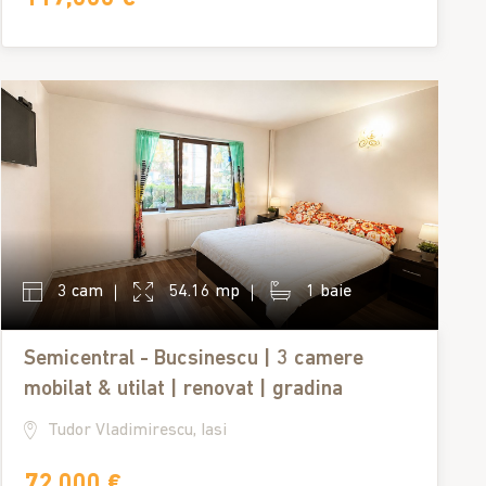
3 cam
54.16 mp
1 baie
Semicentral - Bucsinescu | 3 camere
mobilat & utilat | renovat | gradina
Tudor Vladimirescu, Iasi
72,000 €