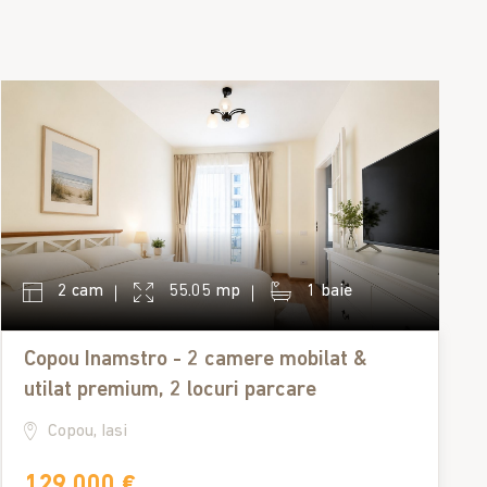
2 cam
55.05 mp
1 baie
Copou Inamstro - 2 camere mobilat &
utilat premium, 2 locuri parcare
Copou, Iasi
129,000 €