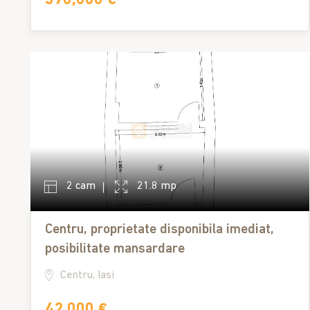
2 cam
21.8 mp
Centru, proprietate disponibila imediat,
posibilitate mansardare
Centru, Iasi
42,000 €