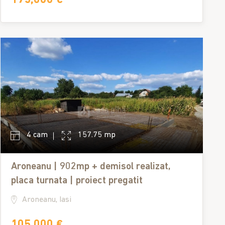
4 cam
157.75 mp
Aroneanu | 902mp + demisol realizat,
placa turnata | proiect pregatit
Aroneanu, Iasi
105,000 €