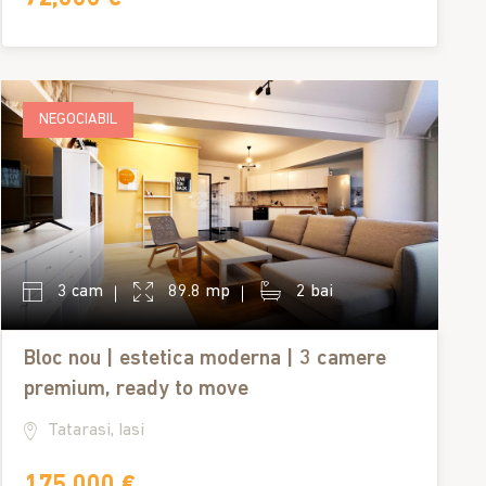
NEGOCIABIL
3 cam
89.8 mp
2 bai
Bloc nou | estetica moderna | 3 camere
premium, ready to move
Tatarasi, Iasi
175,000 €