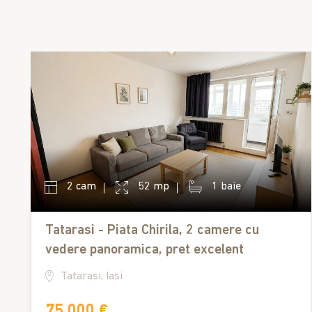
2 cam
52 mp
1 baie
Tatarasi - Piata Chirila, 2 camere cu
vedere panoramica, pret excelent
Tatarasi, Iasi
75,000 €