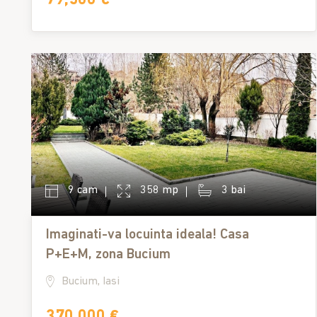
9 cam
358 mp
3 bai
Imaginati-va locuinta ideala! Casa
P+E+M, zona Bucium
Bucium, Iasi
370,000 €