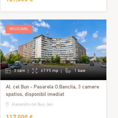
NEGOCIABIL
3 cam
67.95 mp
1 baie
Al. cel Bun - Pasarela O.Bancila, 3 camere
spatios, disponibil imediat
Alexandru cel Bun, Iasi
117,000 €