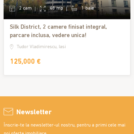
2 cam
48 mp
1 baie
Silk District, 2 camere finisat integral,
parcare inclusa, vedere unica!
Tudor Vladimirescu, Iasi
125,000 €
Newsletter
Înscrie-te la newsletter-ul nostru, pentru a primi cele mai
noi oferte imobiliare.