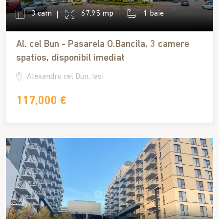
3 cam
67.95 mp
1 baie
Al. cel Bun - Pasarela O.Bancila, 3 camere
spatios, disponibil imediat
Alexandru cel Bun, Iasi
117,000 €