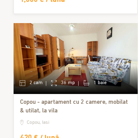
2 cam
36 mp
1 baie
Copou - apartament cu 2 camere, mobilat
& utilat, la vila
Copou, Iasi
420 € / lună