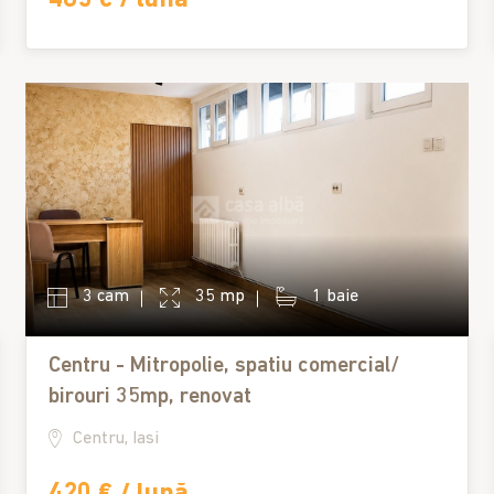
3 cam
35 mp
1 baie
Centru - Mitropolie, spatiu comercial/
birouri 35mp, renovat
Centru, Iasi
420 € / lună