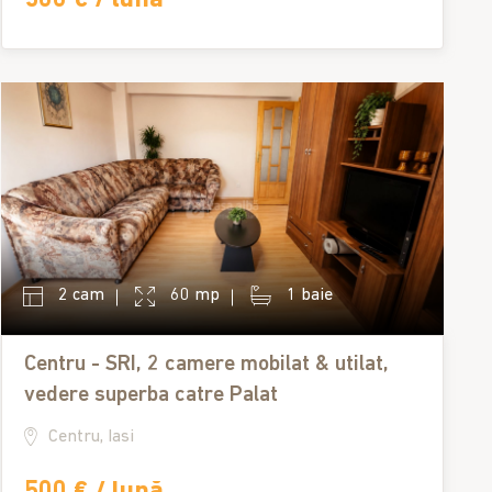
2 cam
60 mp
1 baie
Centru - SRI, 2 camere mobilat & utilat,
vedere superba catre Palat
Centru, Iasi
500 € / lună