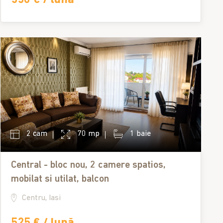
2 cam
70 mp
1 baie
Central - bloc nou, 2 camere spatios,
mobilat si utilat, balcon
Centru, Iasi
525 € / lună