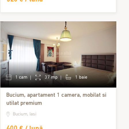
1 cam
37 mp
1 baie
Bucium, apartament 1 camera, mobilat si
utilat premium
Bucium, Iasi
400 € / lună