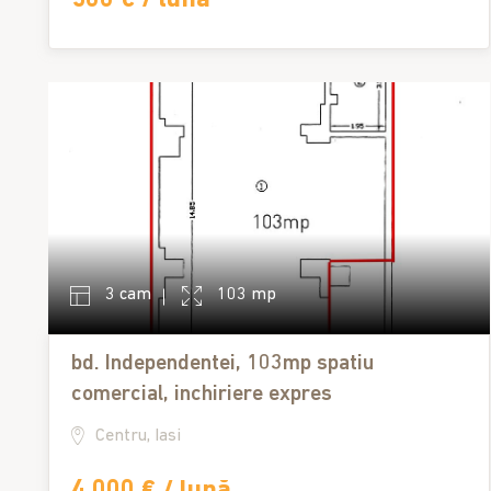
3 cam
103 mp
bd. Independentei, 103mp spatiu
comercial, inchiriere expres
Centru, Iasi
4,000 € / lună