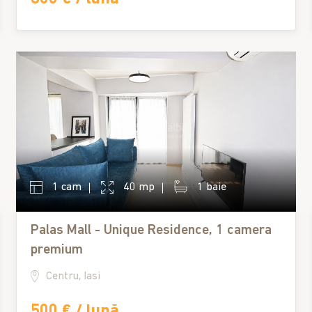
1 cam
40 mp
1 baie
Palas Mall - Unique Residence, 1 camera
premium
Centru, Iasi
500 € / lună