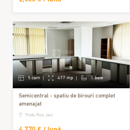
5 cam
477 mp
1 baie
Semicentral - spatiu de birouri complet
amenajat
Podu Ros, Iasi
4,770 € / lună