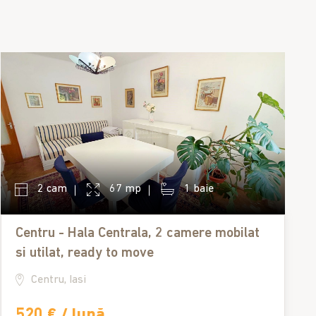
2 cam
67 mp
1 baie
Centru - Hala Centrala, 2 camere mobilat
si utilat, ready to move
Centru, Iasi
520 € / lună