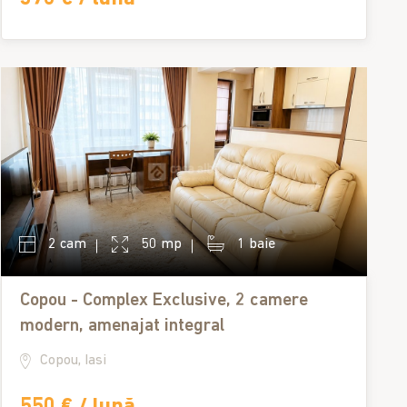
2 cam
50 mp
1 baie
Copou - Complex Exclusive, 2 camere
modern, amenajat integral
Copou, Iasi
550 € / lună