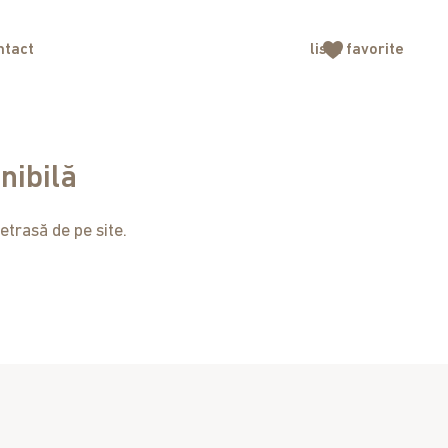
ntact
lista
favorite
nibilă
etrasă de pe site.