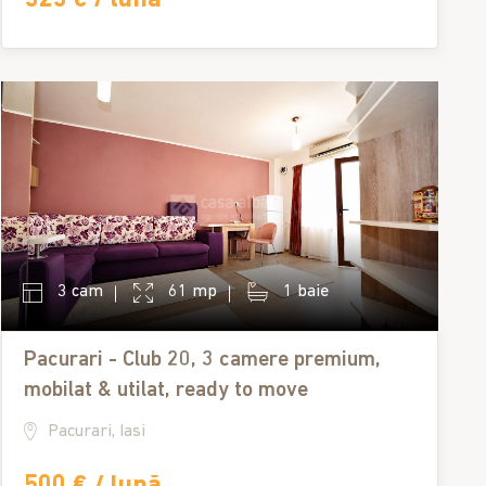
3 cam
61 mp
1 baie
Pacurari - Club 20, 3 camere premium,
mobilat & utilat, ready to move
Pacurari, Iasi
500 € / lună