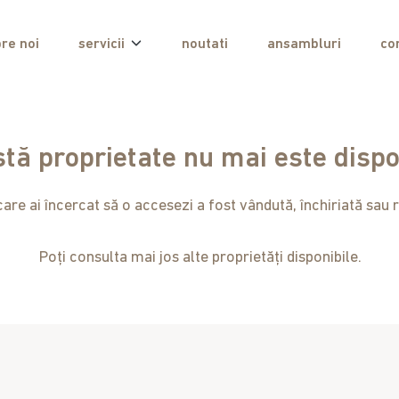
re noi
servicii
noutati
ansambluri
co
tă proprietate nu mai este dispo
are ai încercat să o accesezi a fost vândută, închiriată sau r
Poți consulta mai jos alte proprietăți disponibile.