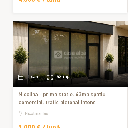
1 cam
43 mp
Nicolina - prima statie, 43mp spatiu
comercial, trafic pietonal intens
Nicolina, Iasi
1,000 € / lună