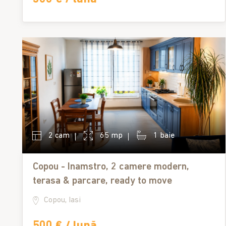
2 cam
65 mp
1 baie
Copou - Inamstro, 2 camere modern,
terasa & parcare, ready to move
Copou, Iasi
500 € / lună