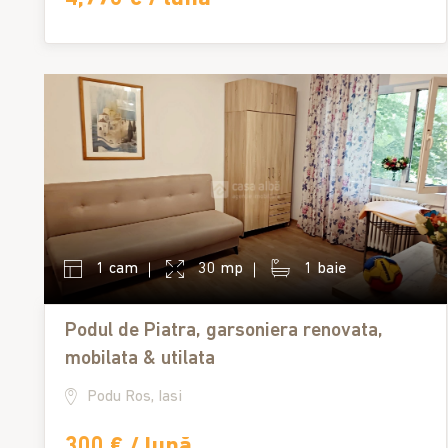
1 cam
30 mp
1 baie
Podul de Piatra, garsoniera renovata,
mobilata & utilata
Podu Ros, Iasi
300 € / lună