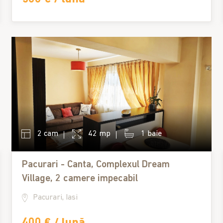
2 cam
42 mp
1 baie
Pacurari - Canta, Complexul Dream
Village, 2 camere impecabil
Pacurari, Iasi
400 € / lună