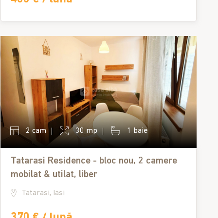
2 cam
30 mp
1 baie
Tatarasi Residence - bloc nou, 2 camere
mobilat & utilat, liber
Tatarasi, Iasi
370 € / lună