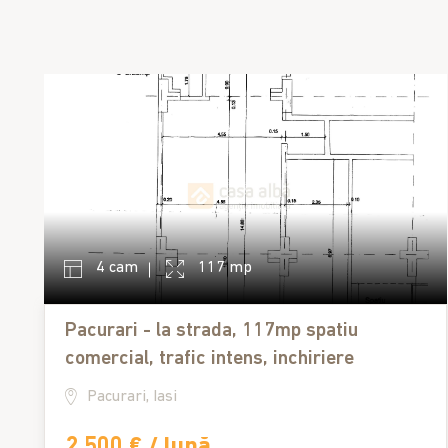
4 cam
117 mp
Pacurari - la strada, 117mp spatiu
comercial, trafic intens, inchiriere
Pacurari, Iasi
2,500 € / lună