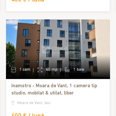
1 cam
40 mp
1 baie
Inamstro - Moara de Vant, 1 camera tip
studio, mobilat & utilat, liber
Moara de Vant, Iasi
400 € / lună