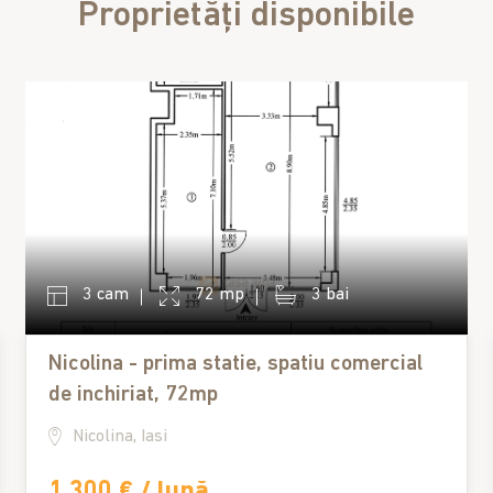
Proprietăți disponibile
3 cam
72 mp
3 bai
Nicolina - prima statie, spatiu comercial
de inchiriat, 72mp
Nicolina, Iasi
1,300 € / lună