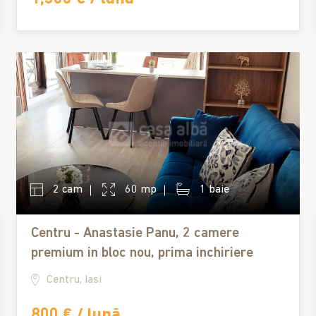
2 cam
60 mp
1 baie
Centru - Anastasie Panu, 2 camere
premium in bloc nou, prima inchiriere
Centru, Iasi
800 € / lună