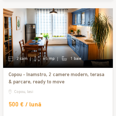
2 cam
65 mp
1 baie
Copou - Inamstro, 2 camere modern, terasa
& parcare, ready to move
Copou, Iasi
500 € / lună