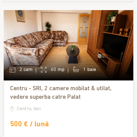
2 cam
60 mp
1 baie
Centru - SRI, 2 camere mobilat & utilat,
vedere superba catre Palat
Centru, Iasi
500 € / lună