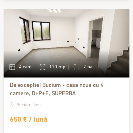
4 cam
110 mp
2 bai
De exceptie! Bucium - casa noua cu 4
camere, D+P+E, SUPERBA
Bucium, Iasi
650 € / lună