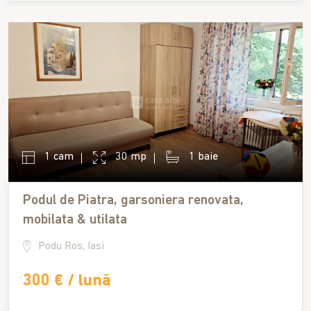
1 cam
30 mp
1 baie
Podul de Piatra, garsoniera renovata,
mobilata & utilata
Podu Ros, Iasi
300 € / lună