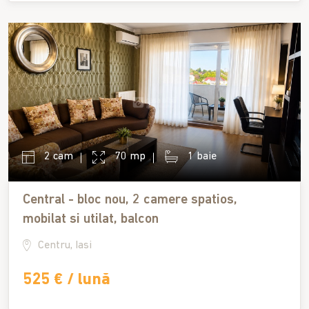
2 cam
70 mp
1 baie
Central - bloc nou, 2 camere spatios,
mobilat si utilat, balcon
Centru, Iasi
525 € / lună