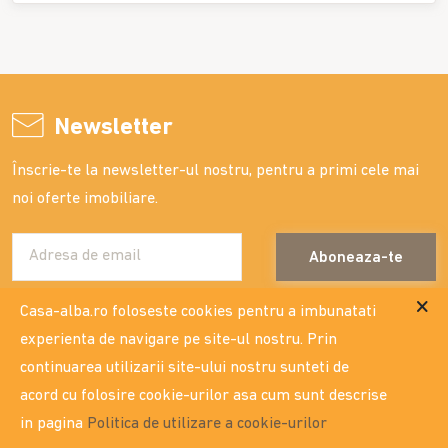
Newsletter
Înscrie-te la newsletter-ul nostru, pentru a primi cele mai
noi oferte imobiliare.
Aboneaza-te
Casa-alba.ro foloseste cookies pentru a imbunatati
experienta de navigare pe site-ul nostru. Prin
continuarea utilizarii site-ului nostru sunteti de
contact
acord cu folosire cookie-urilor asa cum sunt descrise
Str. Costache Negri nr. 16, bl.G5, parter - vezi locatia
in pagina
Politica de utilizare a cookie-urilor
0332.404.333