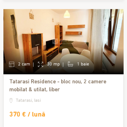
2 cam
30 mp
1 baie
Tatarasi Residence - bloc nou, 2 camere
mobilat & utilat, liber
Tatarasi, Iasi
370 € / lună