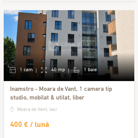
1 cam
40 mp
1 baie
Inamstro - Moara de Vant, 1 camera tip
studio, mobilat & utilat, liber
Moara de Vant, Iasi
400 € / lună