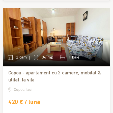
2 cam
36 mp
1 baie
Copou - apartament cu 2 camere, mobilat &
utilat, la vila
Copou, Iasi
420 € / lună