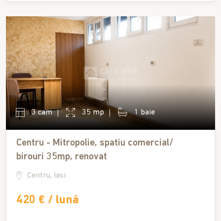
3 cam
35 mp
1 baie
Centru - Mitropolie, spatiu comercial/
birouri 35mp, renovat
Centru, Iasi
420 € / lună