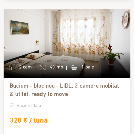
2 cam
40 mp
1 baie
Bucium - bloc nou - LIDL, 2 camere mobilat
& utilat, ready to move
Bucium, Iasi
320 € / lună