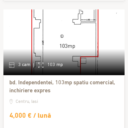
3 cam
103 mp
bd. Independentei, 103mp spatiu comercial,
inchiriere expres
Centru, Iasi
4,000 € / lună