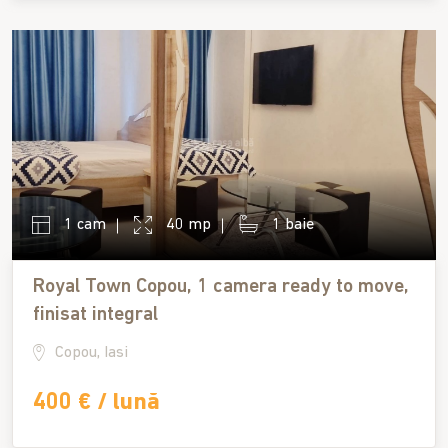
1 cam
40 mp
1 baie
Royal Town Copou, 1 camera ready to move,
finisat integral
Copou, Iasi
400 € / lună