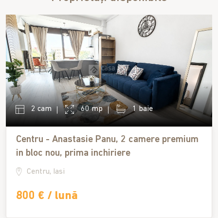
2 cam
60 mp
1 baie
Centru - Anastasie Panu, 2 camere premium
in bloc nou, prima inchiriere
Centru, Iasi
800 € / lună