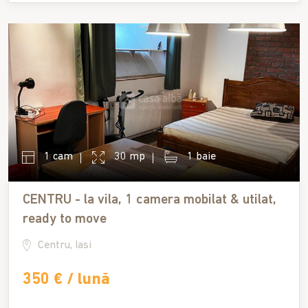
1 cam
30 mp
1 baie
CENTRU - la vila, 1 camera mobilat & utilat,
ready to move
Centru, Iasi
350 € / lună