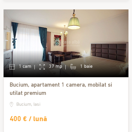
1 cam
37 mp
1 baie
Bucium, apartament 1 camera, mobilat si
utilat premium
Bucium, Iasi
400 € / lună