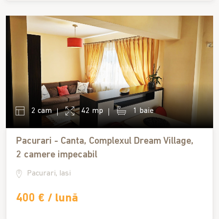
2 cam
42 mp
1 baie
Pacurari - Canta, Complexul Dream Village,
2 camere impecabil
Pacurari, Iasi
400 € / lună