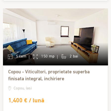
5 cam
150 mp
2 bai
Copou - Viticultori, proprietate superba
finisata integral, inchiriere
Copou, Iasi
1,400 € / lună