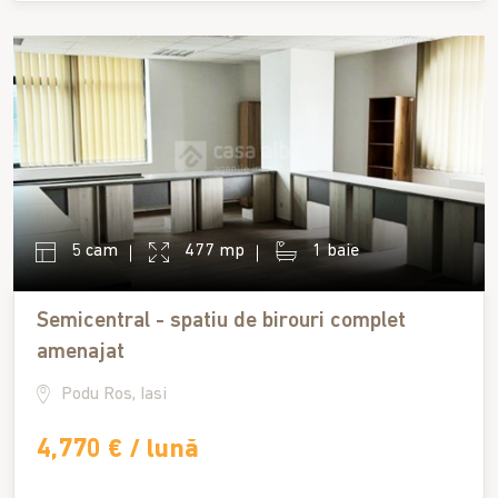
5 cam
477 mp
1 baie
Semicentral - spatiu de birouri complet
amenajat
Podu Ros, Iasi
4,770 € / lună