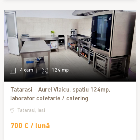
4 cam
124 mp
Tatarasi - Aurel Vlaicu, spatiu 124mp,
laborator cofetarie / catering
Tatarasi, Iasi
700 € / lună