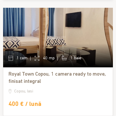
1 cam
40 mp
1 baie
Royal Town Copou, 1 camera ready to move,
finisat integral
Copou, Iasi
400 € / lună