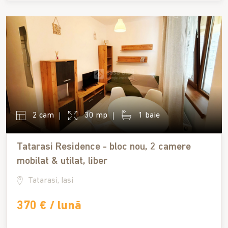
2 cam
30 mp
1 baie
Tatarasi Residence - bloc nou, 2 camere
mobilat & utilat, liber
Tatarasi, Iasi
370 € / lună