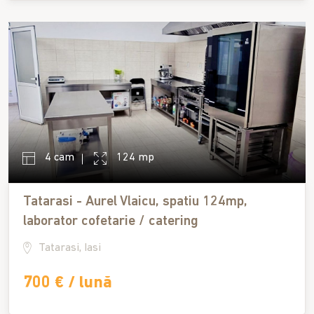
4 cam
124 mp
Tatarasi - Aurel Vlaicu, spatiu 124mp,
laborator cofetarie / catering
Tatarasi, Iasi
700 € / lună