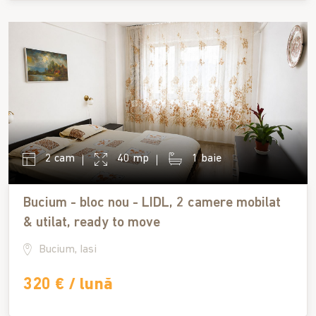
2 cam
40 mp
1 baie
Bucium - bloc nou - LIDL, 2 camere mobilat
& utilat, ready to move
Bucium, Iasi
320 € / lună