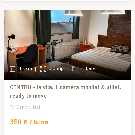
1 cam
30 mp
1 baie
CENTRU - la vila, 1 camera mobilat & utilat,
ready to move
Centru, Iasi
350 € / lună