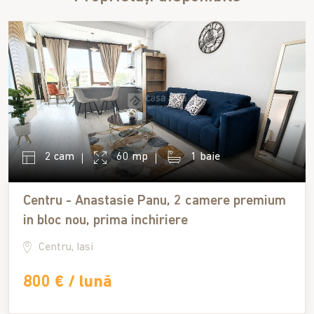
2 cam
60 mp
1 baie
Centru - Anastasie Panu, 2 camere premium
in bloc nou, prima inchiriere
Centru, Iasi
800 € / lună