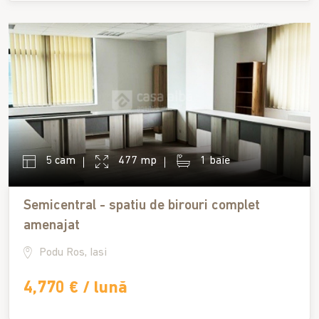
5 cam
477 mp
1 baie
Semicentral - spatiu de birouri complet
amenajat
Podu Ros, Iasi
4,770 € / lună