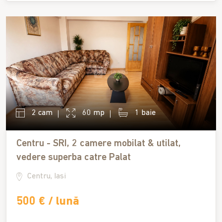
2 cam
60 mp
1 baie
Centru - SRI, 2 camere mobilat & utilat,
vedere superba catre Palat
Centru, Iasi
500 € / lună