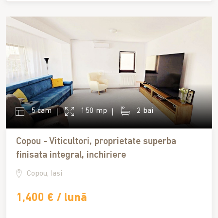
5 cam
150 mp
2 bai
Copou - Viticultori, proprietate superba
finisata integral, inchiriere
Copou, Iasi
1,400 € / lună