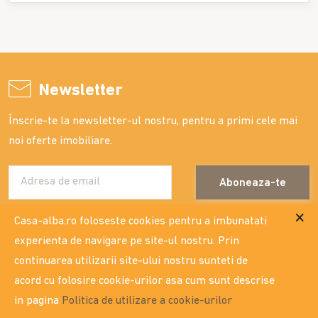
Newsletter
Înscrie-te la newsletter-ul nostru, pentru a primi cele mai
noi oferte imobiliare.
Aboneaza-te
Casa-alba.ro foloseste cookies pentru a imbunatati
experienta de navigare pe site-ul nostru. Prin
continuarea utilizarii site-ului nostru sunteti de
contact
acord cu folosire cookie-urilor asa cum sunt descrise
Str. Costache Negri nr. 16, bl.G5, parter - vezi locatia
in pagina
Politica de utilizare a cookie-urilor
0332.404.333