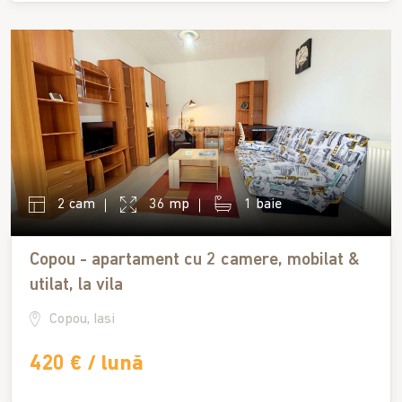
2 cam
36 mp
1 baie
Copou - apartament cu 2 camere, mobilat &
utilat, la vila
Copou, Iasi
420 € / lună