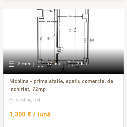
3 cam
72 mp
3 bai
Nicolina - prima statie, spatiu comercial de
inchiriat, 72mp
Nicolina, Iasi
1,300 € / lună