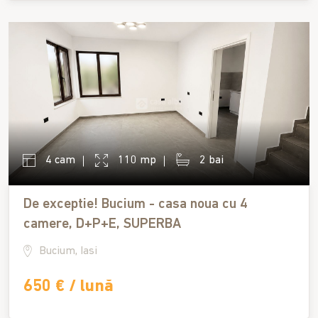
4 cam
110 mp
2 bai
De exceptie! Bucium - casa noua cu 4
camere, D+P+E, SUPERBA
Bucium, Iasi
650 € / lună