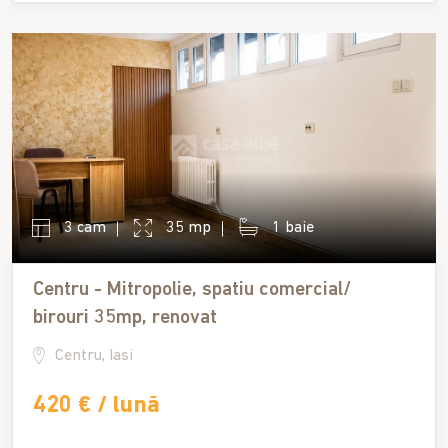
3 cam
35 mp
1 baie
Centru - Mitropolie, spatiu comercial/
birouri 35mp, renovat
Centru, Iasi
420 € / lună