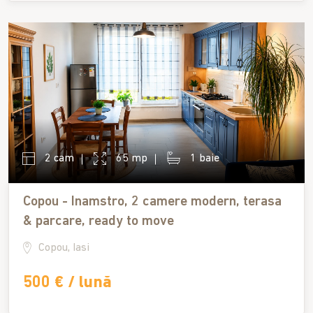
2 cam
65 mp
1 baie
Copou - Inamstro, 2 camere modern, terasa
& parcare, ready to move
Copou, Iasi
500 € / lună