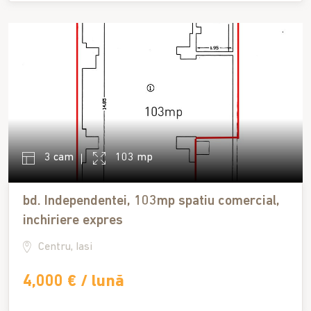
3 cam
103 mp
bd. Independentei, 103mp spatiu comercial,
inchiriere expres
Centru, Iasi
4,000 € / lună