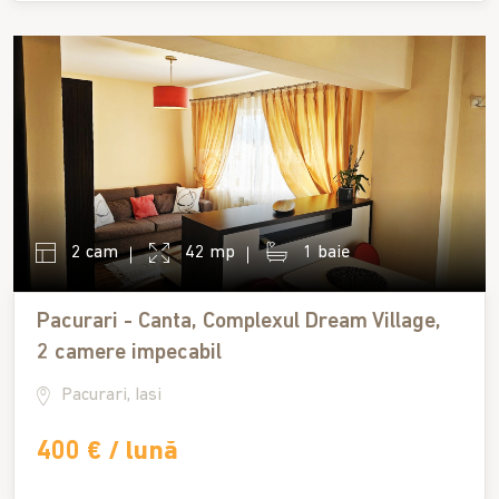
2 cam
42 mp
1 baie
Pacurari - Canta, Complexul Dream Village,
2 camere impecabil
Pacurari, Iasi
400 € / lună