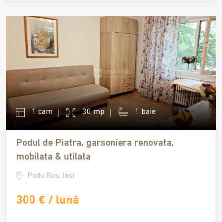
1 cam
30 mp
1 baie
Podul de Piatra, garsoniera renovata,
mobilata & utilata
Podu Ros, Iasi
300 € / lună