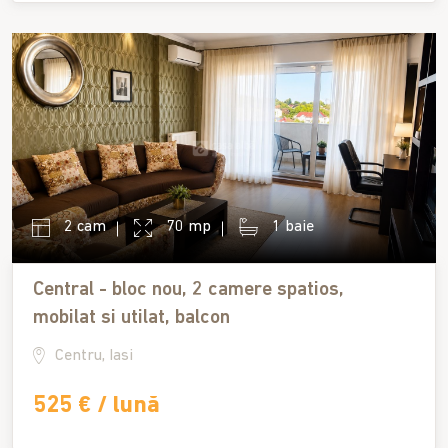
2 cam
70 mp
1 baie
Central - bloc nou, 2 camere spatios,
mobilat si utilat, balcon
Centru, Iasi
525 € / lună