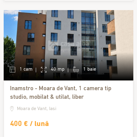
1 cam
40 mp
1 baie
Inamstro - Moara de Vant, 1 camera tip
studio, mobilat & utilat, liber
Moara de Vant, Iasi
400 € / lună