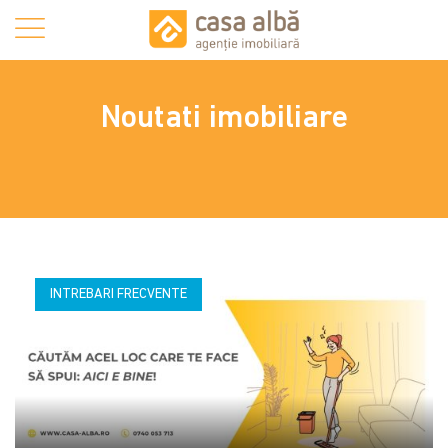
Noutati imobiliare
INTREBARI FRECVENTE